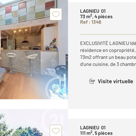
LAGNIEU 01
2
73 m
, 4 pièces
Ref : 1346
EXCLUSIVITÉ LAGNIEU Idéa
résidence en copropriété
73m2 offrant un beau poten
d'une cuisine, de 3 chambres
Visite virtuelle
360°
LAGNIEU 01
2
111 m
, 5 pièces