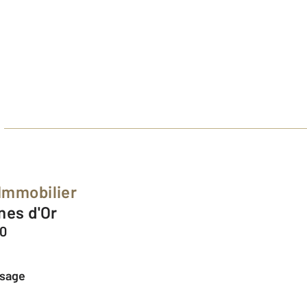
Immobilier
nes d'Or
50
ssage