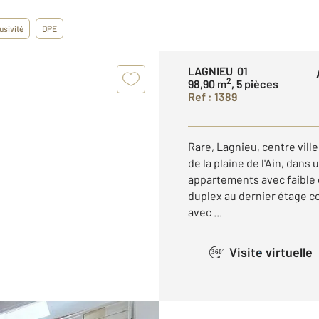
usivité
DPE
LAGNIEU 01
2
98,90 m
, 5 pièces
Ref : 1389
Rare, Lagnieu, centre vil
de la plaine de l'Ain, dans
appartements avec faible
duplex au dernier étage c
avec ...
Visite virtuelle
360°