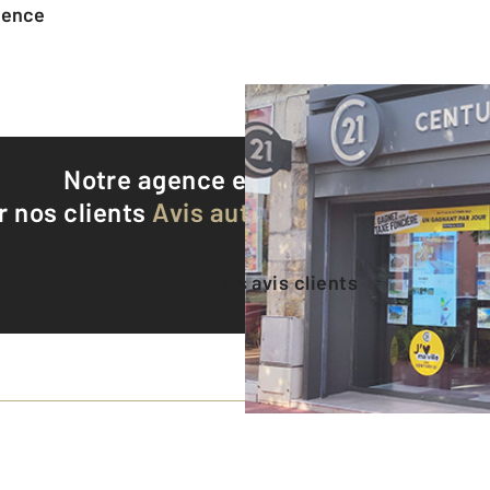
agence
Notre agence est notée
9,3/10
r nos clients
Avis authentifiés par Qualite
Voir tous les avis clients