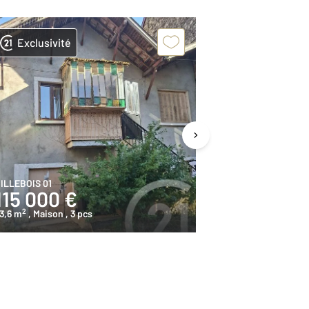
Exclusivité
Exclusivit
ILLEBOIS 01
LAGNIEU 01
115 000 €
198 000
2
2
3,6 m
, Maison
, 3 pcs
107,3 m
, Maiso