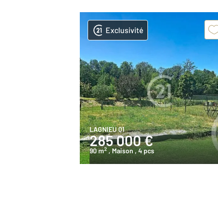
Exclusivité
LAGNIEU 01
285 000 €
2
90 m
, Maison
, 4 pcs