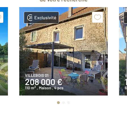
Exclusivité
VILLEBOIS 01
V
208 000 €
2
110 m
, Maison
, 4 pcs
6