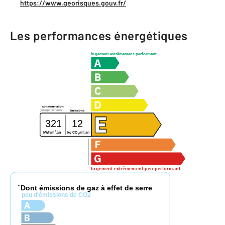
https://www.georisques.gouv.fr/
Les performances énergétiques
logement extrêmement performant
consommation
(énergie primaire)
émissions
321
12
2
2
kg CO
/m
.an
kWh/m
.an
2
logement extrêmement peu performant
Dont émissions de gaz à effet de serre
*
peu d'émissions de CO2