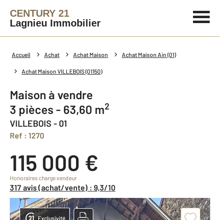
CENTURY 21
Lagnieu Immobilier
Accueil
Achat
Achat Maison
Achat Maison Ain (01)
Achat Maison VILLEBOIS (01150)
Maison à vendre
2
3 pièces - 63,60 m
VILLEBOIS - 01
Ref : 1270
115 000 €
Honoraires charge vendeur
317 avis (achat/vente) : 9,3/10
Exclusivité