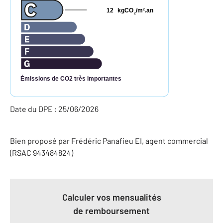
12
kgCO
/m
.an
2
2
Émissions de CO2 très importantes
Date du DPE : 25/06/2026
Bien proposé par
Frédéric
Panafieu
EI
, agent commercial
(RSAC 943484824)
Calculer vos mensualités
de remboursement