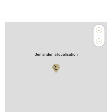
Afficher sur la carte :
+
Agence
Biens vendus
-
Demander la localisation
Vue globale
2
Surface totale : 63,6 m
2
Surface habitable : 63,6 m
Nombre de pièces : 3
[Voir le détail]
Équipements