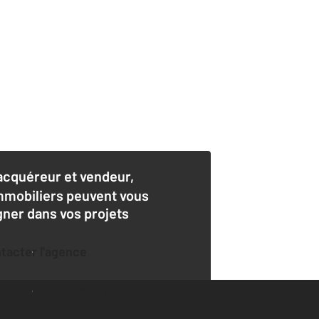
acquéreur et vendeur,
mmobiliers peuvent vous
er dans vos projets
ntacter l'agence
der une estimation