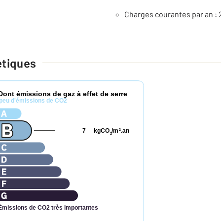
Charges courantes par an : 
étiques
Dont émissions de gaz à effet de serre
peu d'émissions de CO2
7
kgCO
/m
.an
2
2
Émissions de CO2 très importantes