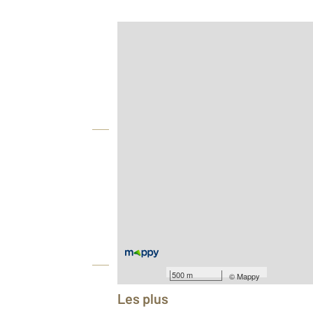
Afficher sur la carte :
Agence
Vue globale
2
Surface totale : 110 m
Type d'appartement : F5
Nombre de pièces : 5
[Voir le détail]
Année construction : 1974
Équipements
500 m
©
Mappy
Les plus