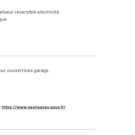
atiseur réversible electricité
ique
eur, couvertines garage.
:
https://www.georisques.gouv.fr/