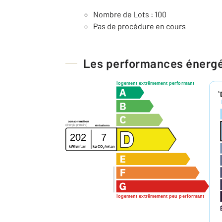
Nombre de Lots : 100
Pas de procédure en cours
Les performances énerg
logement extrêmement performant
*
consommation
(énergie primaire)
émissions
202
7
2
2
kWh/m
.an
kg CO
/m
.an
2
logement extrêmement peu performant