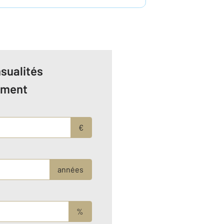
sualités
ement
€
années
%