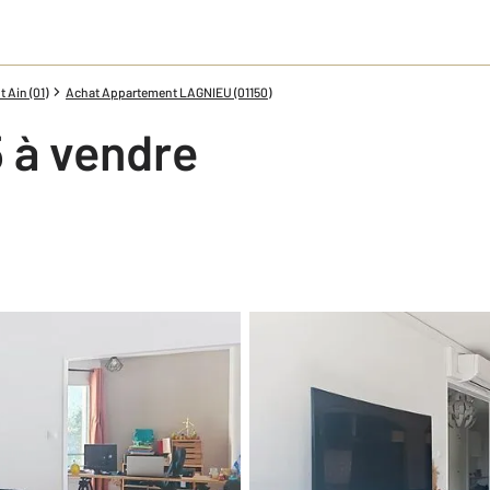
 Ain (01)
Achat Appartement LAGNIEU (01150)
 à vendre