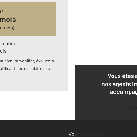
és
 mois
rances)
mulation
uls
n bien immobilier, évaluez la
utilisant nos calculettes de
Vous êtes 
nos agents i
accompagn
Co
Deman
Votre compte :