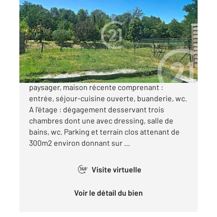
2
90 m
, 4 pièces
Ref : 1353
Maison à vendre
285 000 €
Lagnieu, quartier résidentiel proche du parc
paysager, maison récente comprenant :
entrée, séjour-cuisine ouverte, buanderie, wc.
A l'étage : dégagement desservant trois
chambres dont une avec dressing, salle de
bains, wc. Parking et terrain clos attenant de
300m2 environ donnant sur ...
Visite virtuelle
360°
Voir le détail du bien