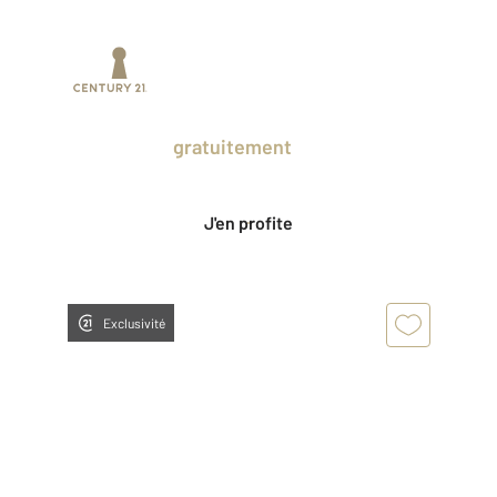
Prenez un temps d'avance sur le marché
en profitant
gratuitement
des Ventes
Privées CENTURY 21.
J'en profite
Exclusivité