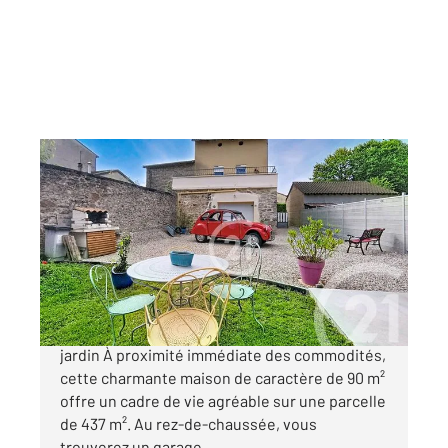
LAGNIEU 01
2
90,22 m
, 4 pièces
Ref : 1335
Maison à vendre
245 000 €
Maison de caractère à Lagnieu 90 m² avec
jardin À proximité immédiate des commodités,
cette charmante maison de caractère de 90 m²
offre un cadre de vie agréable sur une parcelle
de 437 m². Au rez-de-chaussée, vous
trouverez un garage ...