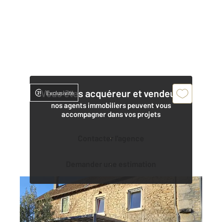
Vous êtes acquéreur et vendeur,
Exclusivité
nos agents immobiliers peuvent vous
accompagner dans vos projets
Contacter l'agence
Demander une estimation
VILLEBOIS 01
2
110 m
, 4 pièces
Ref : 1281