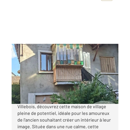
VILLEBOIS 01
2
63,60 m
, 3 pièces
Ref : 1270
Maison à vendre
115 000 €
Exclusivité Au cœur du charmant village de
Villebois, découvrez cette maison de village
pleine de potentiel, idéale pour les amoureux
de l'ancien souhaitant créer un intérieur à leur
image. Située dans une rue calme, cette