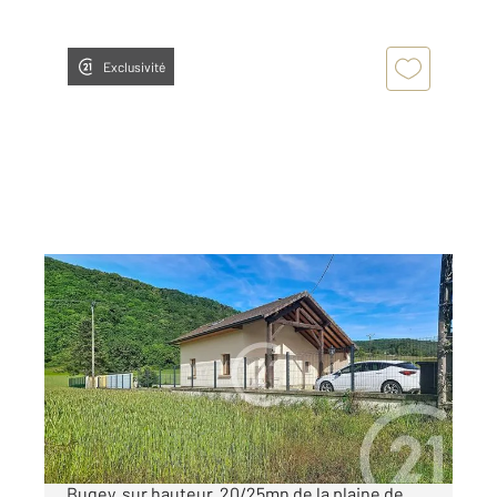
Exclusivité
BENONCES 01
2
68 m
, 3 pièces
Ref : 1343
Maison à vendre
198 000 €
Coup de coeur : Bénonces, charmant village du
Bugey, sur hauteur, 20/25mn de la plaine de