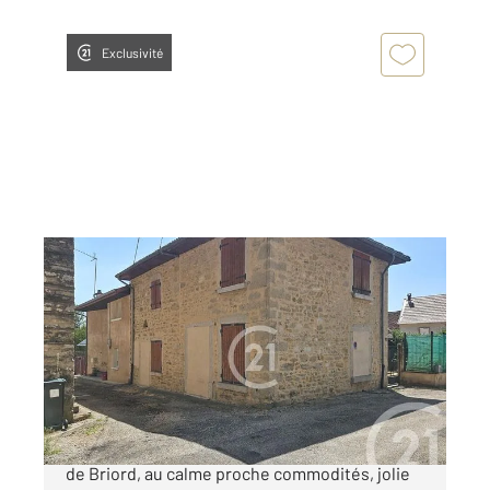
Exclusivité
MONTAGNIEU 01
2
78 m
, 6 pièces
Ref : 1385
Maison à vendre
165 000 €
Les granges de Montagnieu, proche Serrières
de Briord, au calme proche commodités, jolie