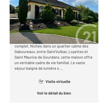
ST VULBAS 01
2
179 m
, 7 pièces
Ref : 1399
Maison à vendre
500 000 €
Villa de caractère de 180 m² avec sous-sol
complet. Nichée dans un quartier calme des
Gaboureaux, entre SaintVulbas, Loyettes et
Saint Maurice de Gourdans, cette maison offre
un véritable cadre de vie familial. Le vaste
séjour baigné de lumière s ...
Visite virtuelle
360°
Voir le détail du bien