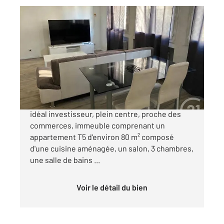
LAGNIEU 01
2
130 m
, 6 pièces
Ref : 395
Maison à vendre
248 000 €
Centre de Lagnieu, 10 mn de la plaine de l'Ain,
idéal investisseur, plein centre, proche des
commerces, immeuble comprenant un
appartement T5 d'environ 80 m² composé
d'une cuisine aménagée, un salon, 3 chambres,
une salle de bains ...
Voir le détail du bien