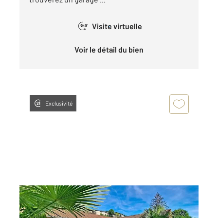
Visite virtuelle
360°
Voir le détail du bien
Exclusivité
ST SORLIN EN BUGEY 01
2
147,36 m
, 5 pièces
Ref : 1330