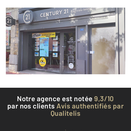
CENTURY 21 Lagnieu Immobilier
11 place des Fontaines d'Or
LAGNIEU - 01150
Envoyer un message
Téléphoner à l'agence
Notre agence est notée
9,3/10
par nos clients
Avis authentifiés par
Qualitelis
Voir tous les avis clients