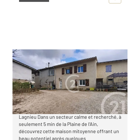
LAGNIEU 01
2
107,31 m
, 4 pièces
Ref : 1324
Maison à vendre
180 000 €
À vendre en exclusivité Maison mitoyenne à
Lagnieu Dans un secteur calme et recherché, à
seulement 5 min de la Plaine de l'Ain,
découvrez cette maison mitoyenne offrant un
beau potentiel après quelques