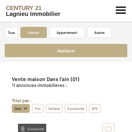
CENTURY 21
Lagnieu Immobilier
Tous
Maison
Appartement
Autres
Appliquer
Vente maison Dans l'ain (01)
11 annonces immobilières :
Trier par :
Date
Prix
Surface
Exclusivité
DPE
Exclusivité