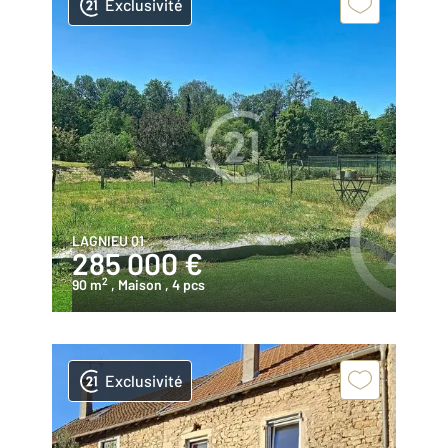
Exclusivité
LAGNIEU 01
285 000 €
2
90 m
, Maison
, 4 pcs
Exclusivité