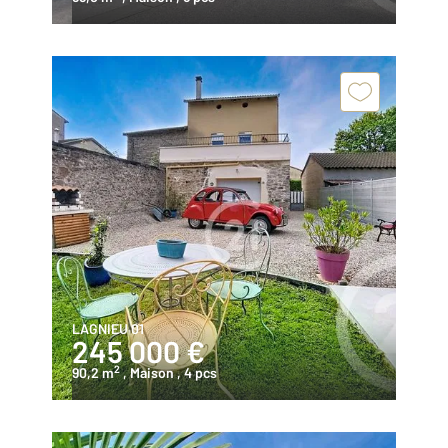
LAGNIEU 01
245 000 €
2
90,2 m
, Maison
, 4 pcs