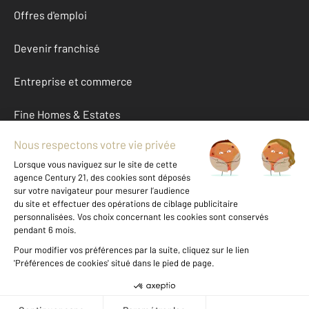
Offres d'emploi
Devenir franchisé
Entreprise et commerce
Fine Homes & Estates
À propos
International
Nous contacter
Mentions légales & CGU et Barèmes d'honoraires
Données personnelles