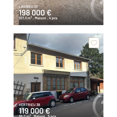
LAGNIEU 01
198 000 €
2
107,3 m
, Maison
, 4 pcs
VERTRIEU 38
119 000 €
2
88,0 m
, Maison
, 5 pcs