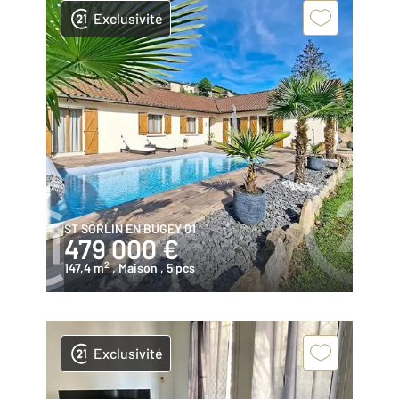
Exclusivité
ST SORLIN EN BUGEY 01
479 000 €
2
147,4 m
, Maison
, 5 pcs
Exclusivité