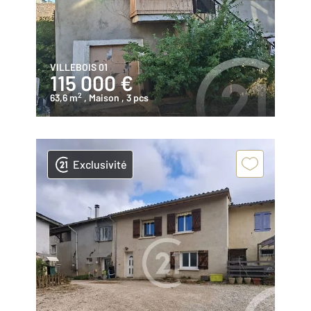
VILLEBOIS 01
115 000 €
2
63,6 m
, Maison
, 3 pcs
Exclusivité