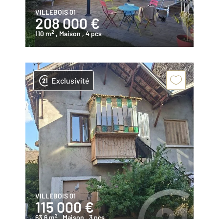
VILLEBOIS 01
208 000 €
2
110 m
, Maison
, 4 pcs
Exclusivité
VILLEBOIS 01
115 000 €
2
63,6 m
, Maison
, 3 pcs