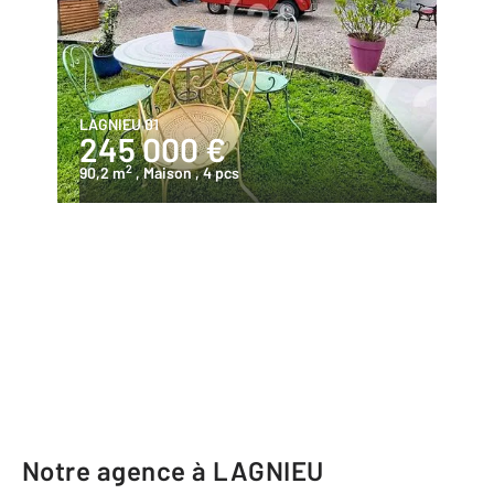
LAGNIEU 01
245 000 €
2
90,2 m
, Maison
, 4 pcs
Notre agence à LAGNIEU