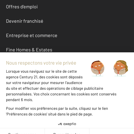
Offres d'emploi
Devenir franchisé
Entreprise et commerce
Fine Homes & Estates
À propos
International
Nous contacter
Mentions légales & CGU et Barèmes d'honoraires
Données personnelles