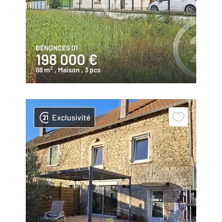
BENONCES 01
198 000 €
2
68 m
, Maison
, 3 pcs
Exclusivité