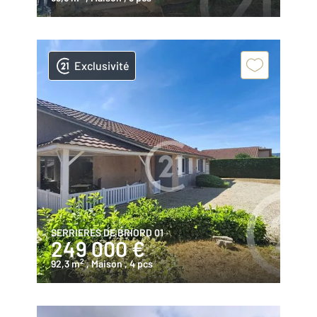
Exclusivité
SERRIERES DE BRIORD 01
249 000 €
2
92,3 m
, Maison
, 4 pcs