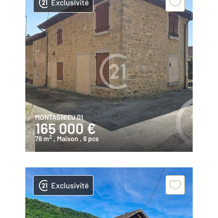
Exclusivité
MONTAGNIEU 01
165 000 €
2
78 m
, Maison
, 6 pcs
Exclusivité