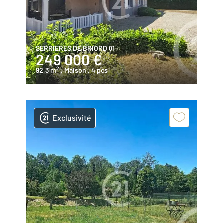
SERRIERES DE BRIORD 01
249 000 €
2
92,3 m
, Maison
, 4 pcs
Exclusivité