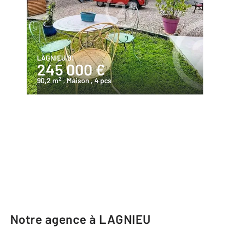
LAGNIEU 01
245 000 €
2
90,2 m
, Maison
, 4 pcs
Notre agence à LAGNIEU