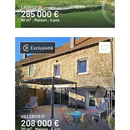
LAGNIEU 01
285 000 €
2
90 m
, Maison
, 4 pcs
Exclusivité
VILLEBOIS 01
208 000 €
2
110 m
, Maison
, 4 pcs