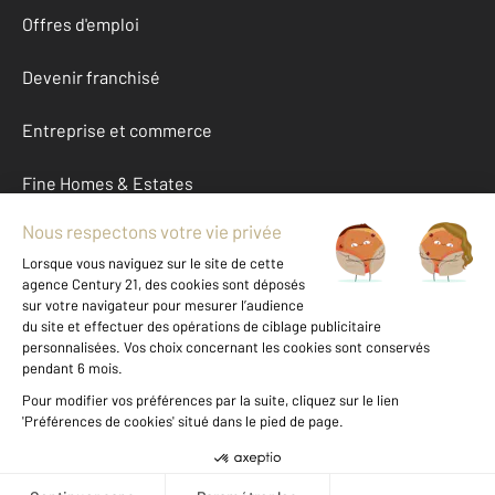
Offres d'emploi
Devenir franchisé
Entreprise et commerce
Fine Homes & Estates
À propos
International
Nous contacter
Mentions légales & CGU et Barèmes d'honoraires
Données personnelles