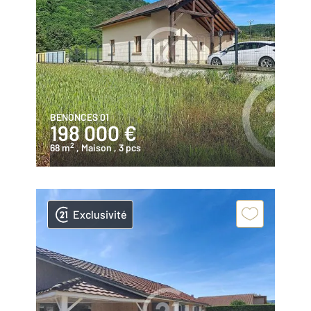
BENONCES 01
198 000 €
2
68 m
, Maison
, 3 pcs
Exclusivité