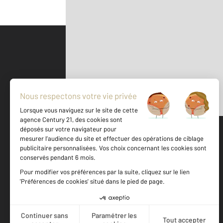
Parlons de vous, parlons biens
500 m
©
Mappy
Votre agence est notée
Achat
Vente
9,3
/
10