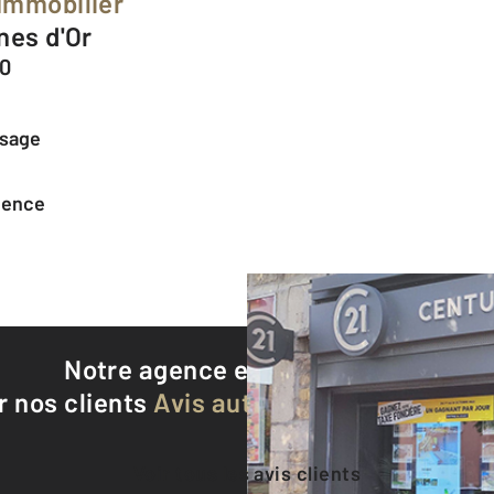
Immobilier
nes d'Or
50
ssage
agence
Notre agence est notée
9,3/10
r nos clients
Avis authentifiés par Qualite
Voir tous les avis clients