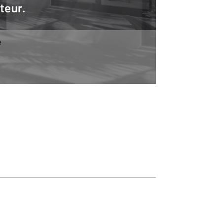
teur.
e