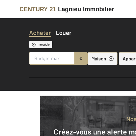
CENTURY 21
Lagnieu Immobilier
Acheter
Louer
Immeuble
€
Maison
Appar
No
Créez-vous une alerte mail pour être averti quand une annonce est en ligne et consultez la